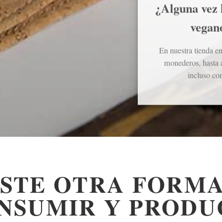
¿Alguna vez h
vegano
En nuestra tienda e
monederos, hasta 
incluso co
ISTE OTRA FORMA
NSUMIR Y PRODU