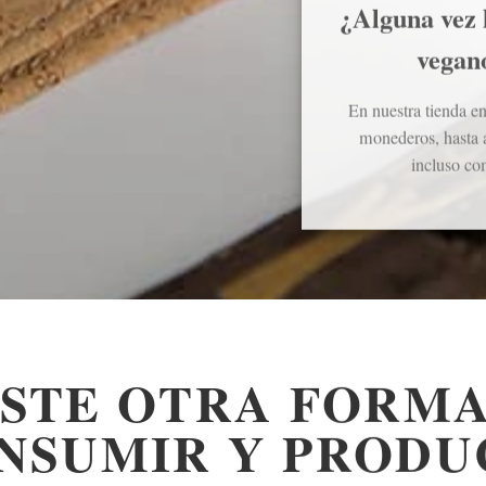
¿Alguna vez h
vegano
En nuestra tienda e
monederos, hasta 
incluso co
ISTE OTRA FORMA
NSUMIR Y PRODU